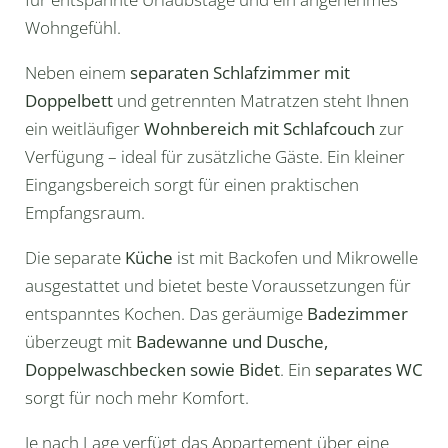
WELLNESS
Wohngefühl.
Neben einem
separaten Schlafzimmer mit
FREIZEIT
Doppelbett
und getrennten Matratzen steht Ihnen
ein weitläufiger
Wohnbereich mit Schlafcouch
zur
PARKHOTEL FLORA
Verfügung – ideal für zusätzliche Gäste. Ein kleiner
Eingangsbereich sorgt für einen praktischen
Empfangsraum.
Die separate
Küche
ist mit Backofen und Mikrowelle
ausgestattet und bietet beste Voraussetzungen für
entspanntes Kochen. Das geräumige
Badezimmer
überzeugt mit
Badewanne und Dusche,
Doppelwaschbecken sowie Bidet
. Ein
separates WC
sorgt für noch mehr Komfort.
Je nach Lage verfügt das Appartement über eine