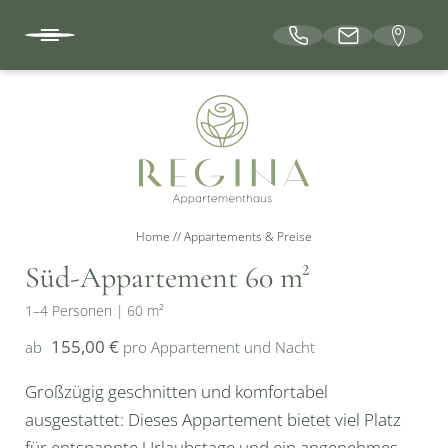
DE
FR
EN
DAS APPARTEMENTHAUS
Home
//
Appartements & Preise
APPARTEMENTS & PREISE
Süd-Appartement 60 m²
Leistungen
1–4 Personen
|
60 m²
Gutscheine
155,00 €
ab
pro Appartement und Nacht
Anfrage
Großzügig geschnitten und komfortabel
Direkt buchen
ausgestattet: Dieses Appartement bietet viel Platz
für entspannte Urlaubstage und ein angenehmes