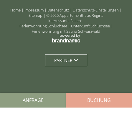
Home
|
Impressum
|
Datenschutz
|
Datenschutz-Einstellungen
|
Sitemap
|
© 2026 Appartementhaus Regina
Interessante Seiten:
Ferienwohnung Schluchsee
|
Unterkunft Schluchsee
|
Ferienwohnung mit Sauna Schwarzwald
APPARTMENTS & PREISE
GUT ZU WISSEN
PARTNER
LEISTUNGEN
WELLNESS
ANFRAGE
BUCHUNG