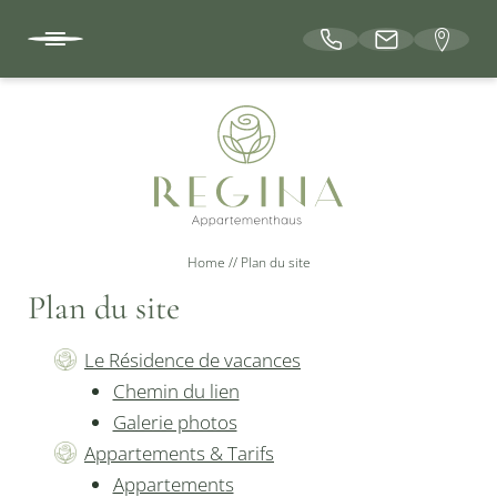
DE
FR
EN
LE RÉSIDENCE DE VACANCES
Home
//
Plan du site
APPARTEMENTS & TARIFS
Plan du site
BIEN-ÊTRE
Le Résidence de vacances
Chemin du lien
Galerie photos
LOISIRS
Appartements & Tarifs
Appartements