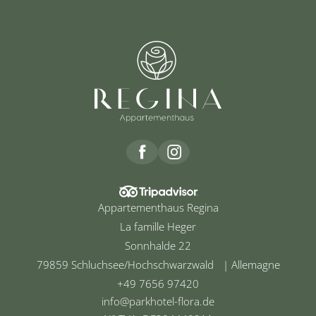
Confidentialité
Prénom
Nom de famille*
Plan du site
E-mail*
Accord au marketing*
*champs obligatoires
Envoyer
Appartementhaus Regina
La famille Heger
Sonnhalde 22
79859 Schluchsee/Hochschwarzwald | Allemagne
+49 7656 97420
info@
parkhotel-flora.
de