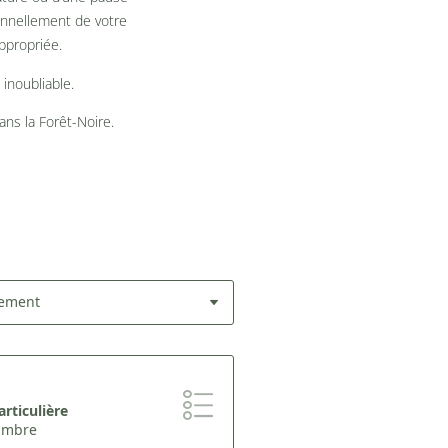
nnellement de votre
ppropriée.
inoubliable.
ns la Forêt-Noire.
lement
rticulière
hambre