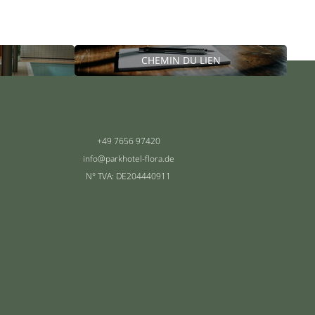
CHEMIN DU LIEN
+49 7656 97420
info@
parkhotel-flora.
de
N° TVA: DE204440911