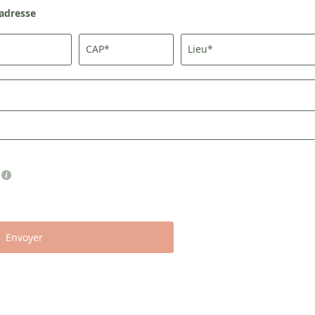
adresse
Accord au marketing*
CAP*
Lieu*
*champs obligatoires
Envoyer
Envoyer