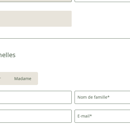
elles
Inscription à la newsletter
Titre
r
Madame
Famille
Monsieur
Madame
Nom de famille*
Prénom
Nom de famille*
E-mail*
E-mail*