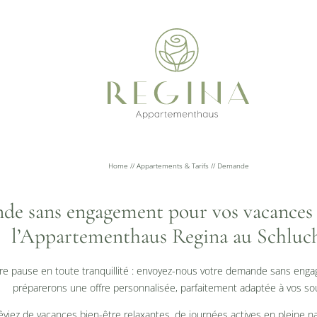
Home
//
Appartements & Tarifs
//
Demande
e sans engagement pour vos vacances 
l’Appartementhaus Regina au Schluc
otre pause en toute tranquillité : envoyez-nous votre demande sans en
préparerons une offre personnalisée, parfaitement adaptée à vos sou
viez de vacances bien-être relaxantes, de journées actives en pleine n