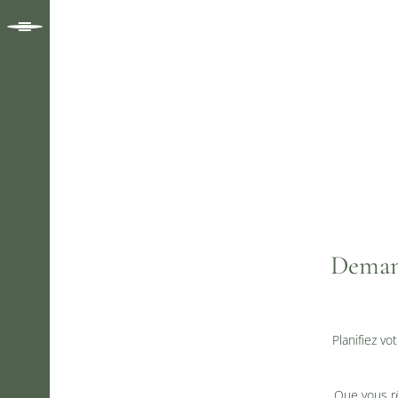
Demand
Planifiez v
Que vous rê