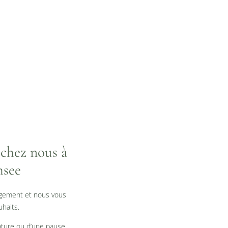
chez nous à
hsee
gagement et nous vous
haits.
ature ou d’une pause